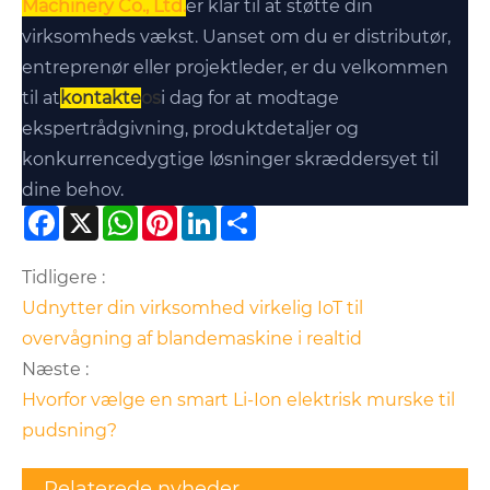
Machinery Co., Ltd.
er klar til at støtte din
virksomheds vækst. Uanset om du er distributør,
entreprenør eller projektleder, er du velkommen
til at
kontakte
os
i dag for at modtage
ekspertrådgivning, produktdetaljer og
konkurrencedygtige løsninger skræddersyet til
dine behov.
Facebook
X
WhatsApp
Pinterest
LinkedIn
Share
Tidligere :
Udnytter din virksomhed virkelig IoT til
overvågning af blandemaskine i realtid
Næste :
Hvorfor vælge en smart Li-Ion elektrisk murske til
pudsning?
Relaterede nyheder