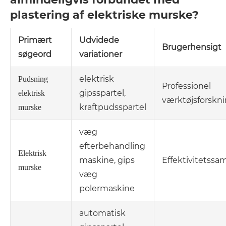
plastering af elektriske murske?
Primært
Udvidede
Brugerhensigt
søgeord
variationer
elektrisk
Pudsning
Professionel
gipsspartel,
elektrisk
værktøjsforskn
kraftpudsspartel
murske
væg
efterbehandling
Elektrisk
maskine, gips
Effektivitetss
murske
væg
polermaskine
automatisk