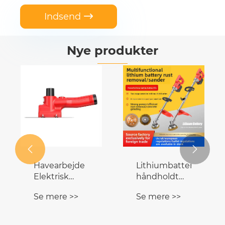
Indsend

Nye produkter


Havearbejde
Lithiumbatteri
Elektrisk
håndholdt
bærbar
rustfjerner
Se mere >>
Se mere >>
pudsespartel
jernplade stål
i rustfrit stål
slibning