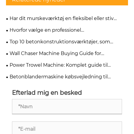
Har dit murskeværktøj en fleksibel eller stiv
klinge til specifikke mørteltyper?
Hvorfor vælge en professionel
byggeværktøjsfabrik til din virksomhed?
Top 10 betonkonstruktionsværktøjer, som
enhver entreprenør har brug for
Wall Chaser Machine Buying Guide for
elektrikere og bygherrer
Power Trowel Machine: Komplet guide til
efterbehandling af betongulv
Betonblandermaskine købsvejledning til
entreprenører
Efterlad mig en besked