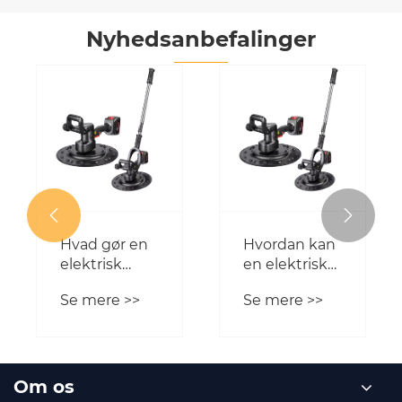
Nyhedsanbefalinger


Hvad gør en
Hvordan kan
elektrisk
en elektrisk
murske til
pudsning af
Se mere >>
Se mere >>
puds
murske
essentiel til
hjælpe dig
moderne
med at spare
vægfinish?
konstruktionstid?
Om os